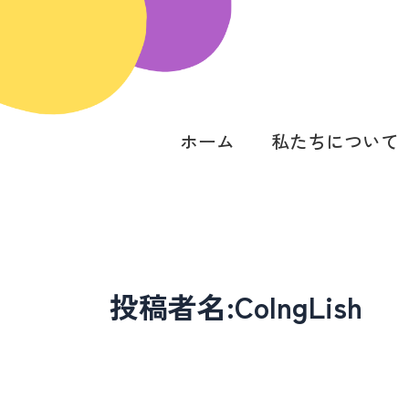
内
容
を
ス
キ
ッ
ホーム
私たちについて
プ
投稿者名:CoIngLish